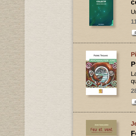
c
U
1
P
P
L
q
2
J
F