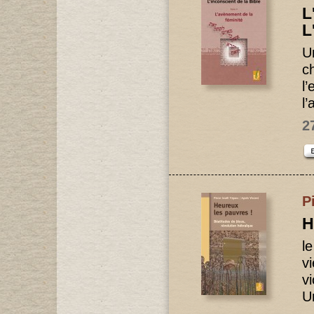
L
L
U
c
l’
l
2
P
H
l
vi
vi
U