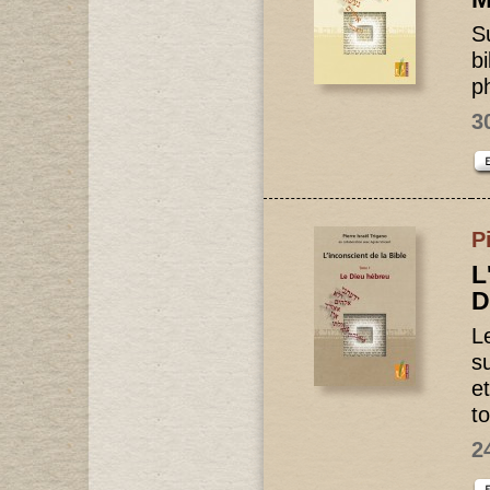
S
b
p
3
P
L
D
L
su
et
to
2