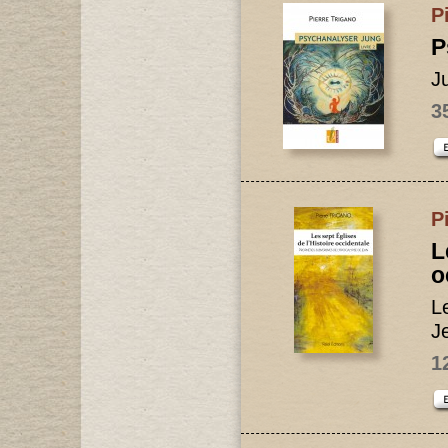
P
P
J
3
P
L
o
L
J
1