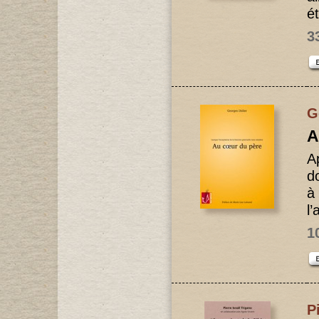
ét
3
G
A
A
d
à 
l’
1
P