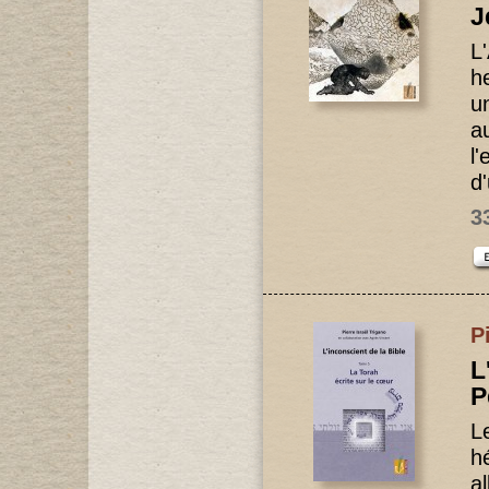
J
L
h
u
a
l
d
3
P
L
P
L
h
a