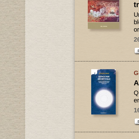
t
U
b
or
2
G
A
Qu
e
1