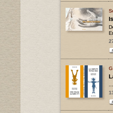
S
I
D
En
2
G
L
..
1