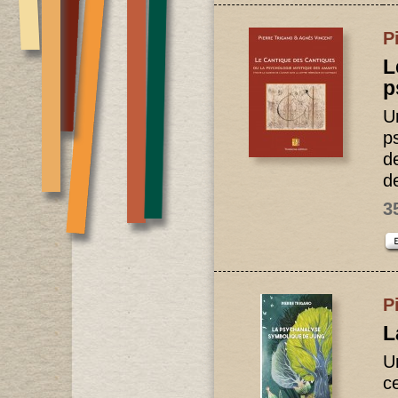
P
L
p
U
p
d
de
3
P
L
Un
ce