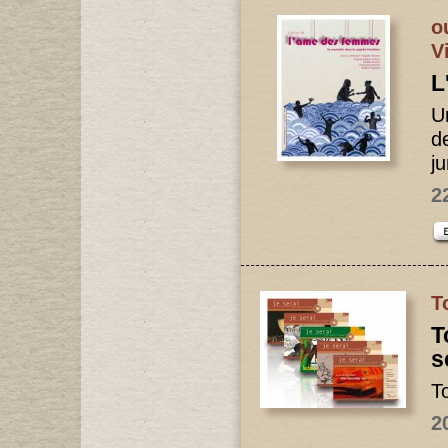
o
V
L
U
d
j
2
T
T
s
T
2