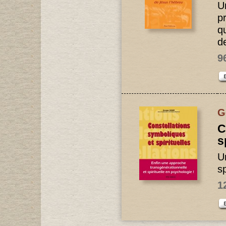
U
p
q
d
9
G
C
s
U
sp
1