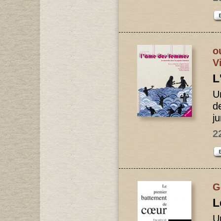
o
V
L
U
d
j
2
G
L
U