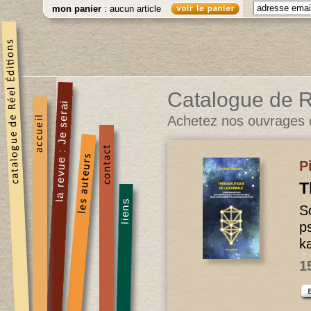
mon panier
: aucun article
Catalogue de R
Achetez nos ouvrages d
P
T
S
p
k
1