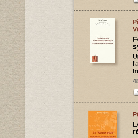
P
V
F
s
U
l
f
4
P
L
r