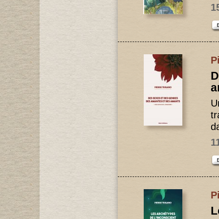
1
P
D
a
U
t
da
1
P
L