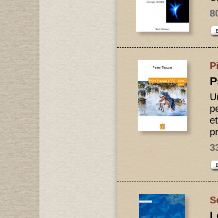
8
P
P
U
p
e
p
3
S
L