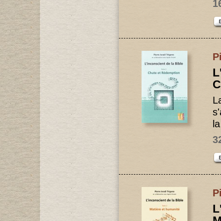
1
P
L
C
L
s'
l
3
P
L
M