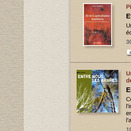
P
E
U
é
3
U
d
E
C
l’
e
l
1