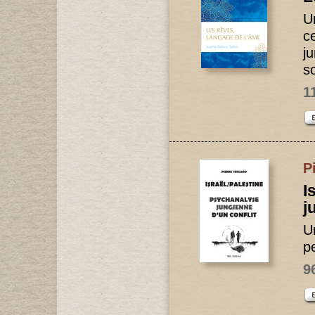
U
c
j
so
1
P
I
j
U
pe
9