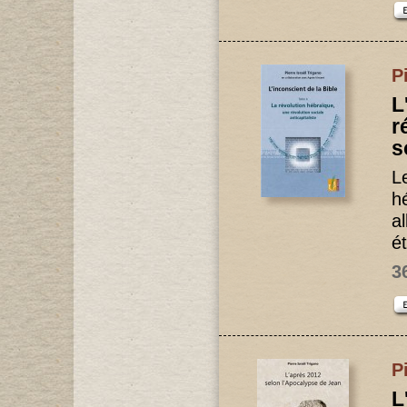
P
L
r
s
L
h
a
ét
3
P
L